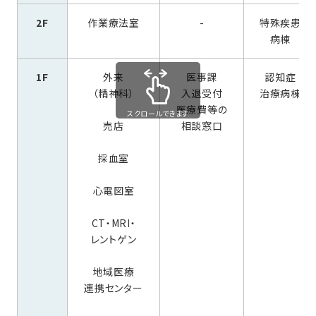
2F
作業療法室
-
特殊疾患
病棟
1F
外来
医事課
認知症
（精神科）
入退受付
治療病棟
医療費等の
スクロールできます
売店
相談窓口
採血室
心電図室
CT・MRI・
レントゲン
地域医療
連携センター